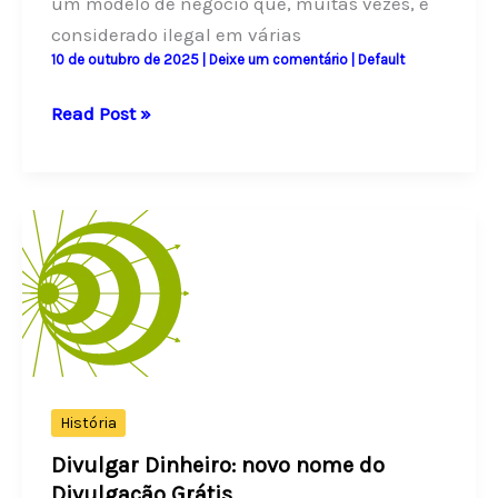
um modelo de negócio que, muitas vezes, é
considerado ilegal em várias
10 de outubro de 2025
|
Deixe um comentário
|
Default
O
Read Post »
Que
É
a
Nova
Pirâmide
Financeira?
História
Divulgar Dinheiro: novo nome do
Divulgação Grátis