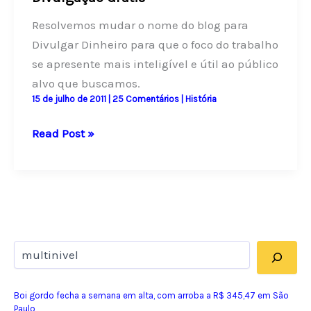
Resolvemos mudar o nome do blog para
Divulgar Dinheiro para que o foco do trabalho
se apresente mais inteligível e útil ao público
alvo que buscamos.
15 de julho de 2011
|
25 Comentários
|
História
Divulgar
Read Post »
Dinheiro:
novo
nome
do
Divulgação
Pesquisar
Grátis
Boi gordo fecha a semana em alta, com arroba a R$ 345,47 em São
Paulo