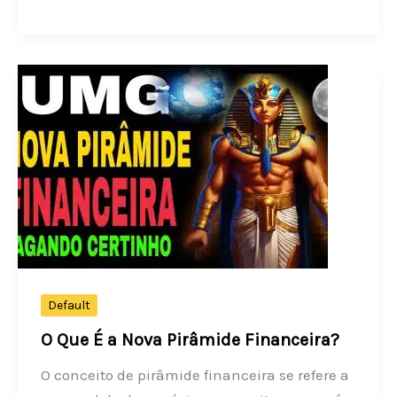
que
é
Esquema
de
Pirâmide
Financeira
Default
O Que É a Nova Pirâmide Financeira?
O conceito de pirâmide financeira se refere a