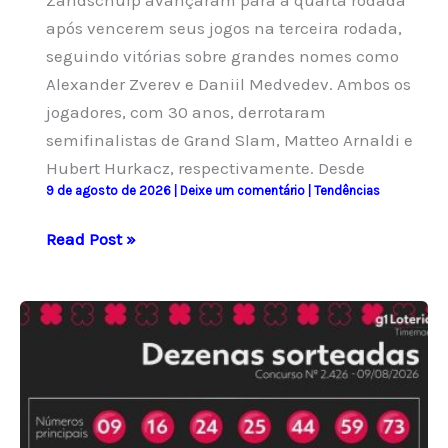
após vencerem seus jogos na terceira rodada,
seguindo vitórias sobre grandes nomes como
Alexander Zverev e Daniil Medvedev. Ambos os
jogadores, com 30 anos, derrotaram
semifinalistas de Grand Slam, Matteo Arnaldi e
Hubert Hurkacz, respectivamente. Desde
9 de agosto de 2026
|
Deixe um comentário
|
Tendências
Tallon
Read Post »
Griekspoor
e
Botic
van
de
Zandschulp
avançam