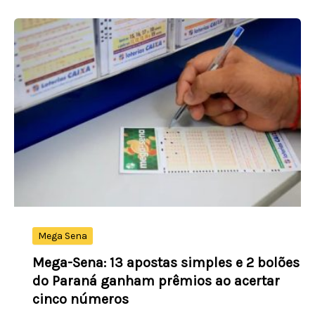
da
indústria
naval
brasileira
impulsionada
por
novos
investimentos
da
Petrobrás
Mega Sena
Mega-Sena: 13 apostas simples e 2 bolões
do Paraná ganham prêmios ao acertar
cinco números