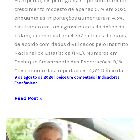
As exportações portuguesas apresentaram um
ganhos
crescimento modesto de apenas 0,1% em 2025,
significativos
enquanto as importações aumentaram 4,5%,
resultando em um agravamento do défice da
balança comercial em 4.757 milhões de euros,
de acordo com dados divulgados pelo Instituto
Nacional de Estatística (INE). Números em
Destaque Crescimento das Exportações: 0,1%
Crescimento das Importações: 4,5% Défice da
9 de agosto de 2026
|
Deixe um comentário
|
Indicadores
Econômicos
Déficit
Read Post »
da
balança
comercial
de