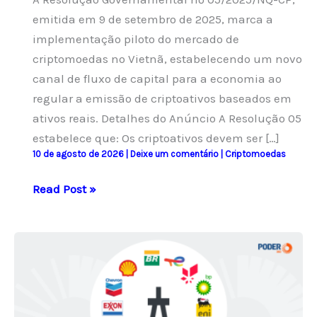
emitida em 9 de setembro de 2025, marca a
implementação piloto do mercado de
criptomoedas no Vietnã, estabelecendo um novo
canal de fluxo de capital para a economia ao
regular a emissão de criptoativos baseados em
ativos reais. Detalhes do Anúncio A Resolução 05
estabelece que: Os criptoativos devem ser […]
10 de agosto de 2026
|
Deixe um comentário
|
Criptomoedas
Vietnã
Read Post »
implementa
regulamentação
para
tokenização
de
ativos