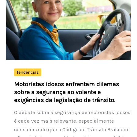
Portugal
atinge
33,1
bilhões
de
euros
em
2025,
segundo
Tendências
o
Motoristas idosos enfrentam dilemas
INE
sobre a segurança ao volante e
exigências da legislação de trânsito.
O debate sobre a segurança de motoristas idosos
é cada vez mais relevante, especialmente
considerando que o Código de Trânsito Brasileiro