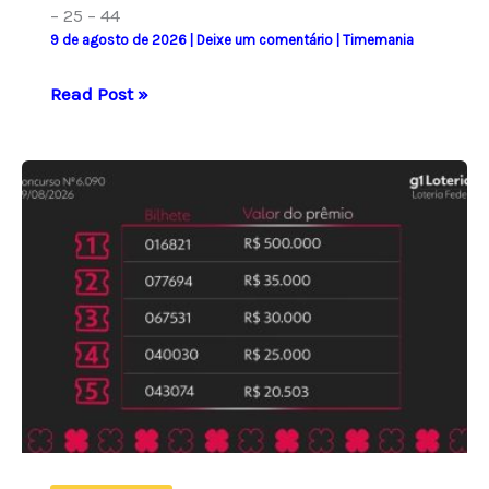
– 25 – 44
9 de agosto de 2026
|
Deixe um comentário
|
Timemania
Timemania:
Read Post »
resultado
do
concurso
2426
e
números
sorteados
hoje