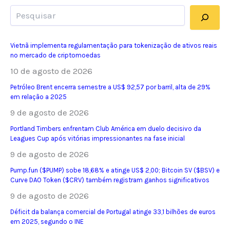
Pesquisar
multa
de
US$
Vietnã implementa regulamentação para tokenização de ativos reais
no mercado de criptomoedas
10
10 de agosto de 2026
mil
por
Petróleo Brent encerra semestre a US$ 92,57 por barril, alta de 29%
em relação a 2025
fraude
9 de agosto de 2026
em
criptomoedas
Portland Timbers enfrentam Club América em duelo decisivo da
Leagues Cup após vitórias impressionantes na fase inicial
9 de agosto de 2026
Pump.fun ($PUMP) sobe 18,68% e atinge US$ 2,00; Bitcoin SV ($BSV) e
Curve DAO Token ($CRV) também registram ganhos significativos
9 de agosto de 2026
Déficit da balança comercial de Portugal atinge 33,1 bilhões de euros
em 2025, segundo o INE