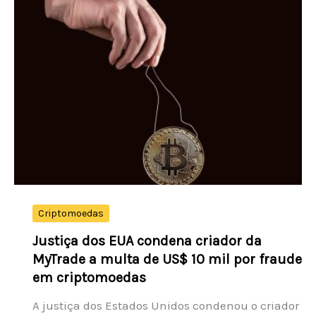
do
concurso
6090
e
números
sorteados
hoje
Criptomoedas
Justiça dos EUA condena criador da
MyTrade a multa de US$ 10 mil por fraude
em criptomoedas
A justiça dos Estados Unidos condenou o criador