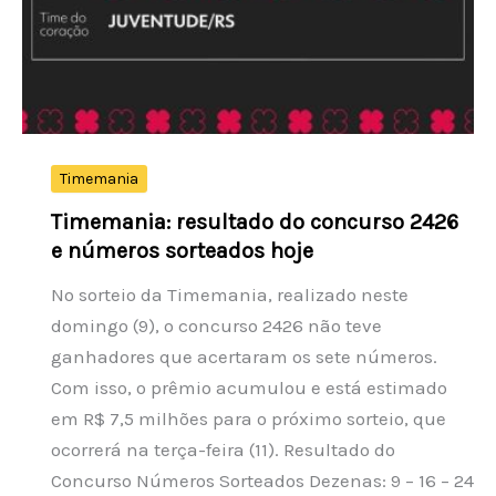
para
as
quartas
de
final
do
Timemania
National
Timemania: resultado do concurso 2426
Bank
e números sorteados hoje
Open
No sorteio da Timemania, realizado neste
após
domingo (9), o concurso 2426 não teve
vitórias
ganhadores que acertaram os sete números.
emocionantes
Com isso, o prêmio acumulou e está estimado
sobre
em R$ 7,5 milhões para o próximo sorteio, que
Hurkacz
ocorrerá na terça-feira (11). Resultado do
e
Concurso Números Sorteados Dezenas: 9 – 16 – 24
Arnaldi