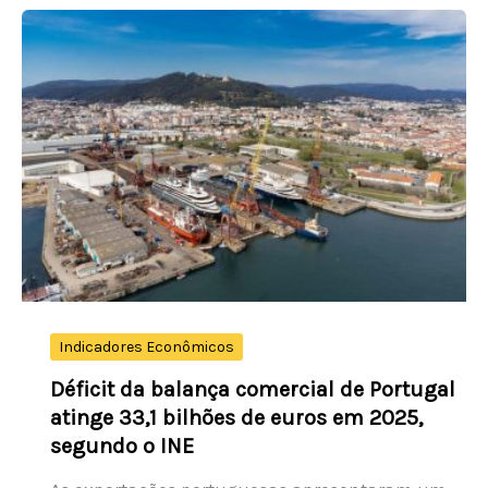
sobe
18,68%
e
atinge
US$
2,00;
Bitcoin
SV
($BSV)
e
Curve
DAO
Indicadores Econômicos
Token
Déficit da balança comercial de Portugal
($CRV)
atinge 33,1 bilhões de euros em 2025,
também
segundo o INE
registram