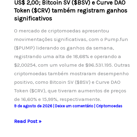
US$ 2,00; Bitcoin SV ($BSV) e Curve DAO
inicial
Token ($CRV) também registram ganhos
significativos
O mercado de criptomoedas apresentou
movimentações significativas, com o Pump.fun
($PUMP) liderando os ganhos da semana,
registrando uma alta de 18,68% e operando a
$2,00254, com um volume de $96.531.195. Outras
criptomoedas também mostraram desempenho
positivo, como Bitcoin SV ($BSV) e Curve DAO
Token ($CRV), que tiveram aumentos de preços
de 16,60% e 15,99%, respectivamente.
9 de agosto de 2026
|
Deixe um comentário
|
Criptomoedas
Pump.fun
Read Post »
($PUMP)