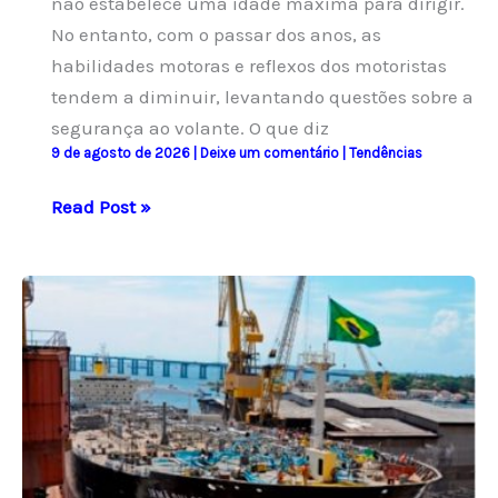
não estabelece uma idade máxima para dirigir.
No entanto, com o passar dos anos, as
habilidades motoras e reflexos dos motoristas
tendem a diminuir, levantando questões sobre a
segurança ao volante. O que diz
9 de agosto de 2026
|
Deixe um comentário
|
Tendências
Motoristas
Read Post »
idosos
enfrentam
dilemas
sobre
a
segurança
ao
volante
e