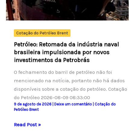
exigências
da
legislação
de
Cotação do Petróleo Brent
trânsito.
Petróleo: Retomada da indústria naval
brasileira impulsionada por novos
investimentos da Petrobrás
O fechamento do barril de petróleo não foi
mencionado na notícia, portanto não há dados
disponíveis sobre a cotação do petróleo. Cotação
do Petróleo 2026-08-09 08:33:00
9 de agosto de 2026
|
Deixe um comentário
|
Cotação do
Petróleo Brent
Petróleo:
Read Post »
Retomada