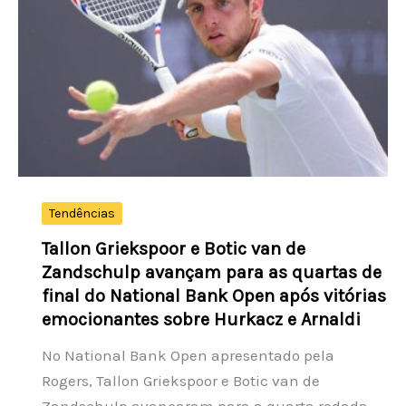
e
2
bolões
do
Paraná
ganham
prêmios
ao
acertar
Tendências
cinco
Tallon Griekspoor e Botic van de
números
Zandschulp avançam para as quartas de
final do National Bank Open após vitórias
emocionantes sobre Hurkacz e Arnaldi
No National Bank Open apresentado pela
Rogers, Tallon Griekspoor e Botic van de
Zandschulp avançaram para a quarta rodada