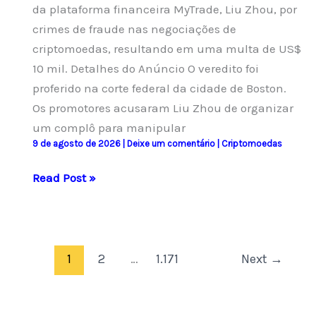
da plataforma financeira MyTrade, Liu Zhou, por
crimes de fraude nas negociações de
criptomoedas, resultando em uma multa de US$
10 mil. Detalhes do Anúncio O veredito foi
proferido na corte federal da cidade de Boston.
Os promotores acusaram Liu Zhou de organizar
um complô para manipular
9 de agosto de 2026
|
Deixe um comentário
|
Criptomoedas
Justiça
Read Post »
dos
EUA
condena
criador
1
2
…
1.171
Next
→
da
MyTrade
a