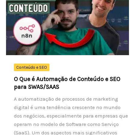
para
Negócios
Locais
Conteúdo e SEO
O Que é Automação de Conteúdo e SEO
para SWAS/SAAS
A automatização de processos de marketing
digital é uma tendência crescente no mundo
dos negócios, especialmente para empresas que
operam no modelo de Software como Serviço
(SaaS). Um dos aspectos mais significativos