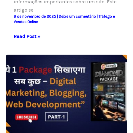
informações importantes sobre um site. Este
artigo se
9 de novembro de 2025
|
Deixe um comentário
|
Tráfego e
Vendas Online
O
Read Post »
que
é
Footer
em
Systeme.io