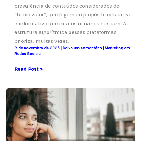
prevalência de conteúdos considerados de
“baixo valor”, que fogem do propósito educativo
e informativo que muitos usuários buscam. A
estrutura algorítmica dessas plataformas
prioriza, muitas vezes,
8 de novembro de 2025
|
Deixe um comentário
|
Marketing em
Redes Sociais
O
Read Post »
que
são
Conteúdos
Ruins
nas
Redes
Sociais