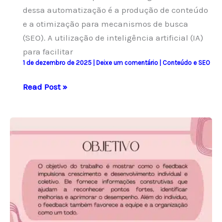
dessa automatização é a produção de conteúdo
e a otimização para mecanismos de busca
(SEO). A utilização de inteligência artificial (IA)
para facilitar
1 de dezembro de 2025
|
Deixe um comentário
|
Conteúdo e SEO
O
Read Post »
Que
é
Automação
de
Conteúdo
e
SEO
para
SWAS/SAAS