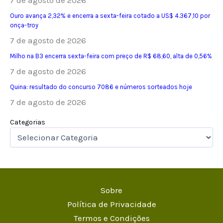
Ouro avança 2,32% e encerra a sexta-feira cotado a US$ 4.367,10 por
onça-troy
7 de agosto de 2026
Milho na B3 encerra sexta-feira com preço de R$ 68,60, alta de 0,56%
7 de agosto de 2026
Quina: resultado do concurso 7086 e números sorteados hoje
7 de agosto de 2026
Categorias
Sobre
Política de Privacidade
Termos e Condições