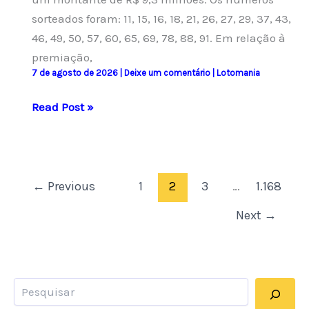
sorteados foram: 11, 15, 16, 18, 21, 26, 27, 29, 37, 43,
46, 49, 50, 57, 60, 65, 69, 78, 88, 91. Em relação à
premiação,
7 de agosto de 2026
|
Deixe um comentário
|
Lotomania
Lotomania:
Read Post »
resultado
do
concurso
2960
←
Previous
1
2
3
…
1.168
e
Next
→
números
sorteados
hoje
Pesquisar