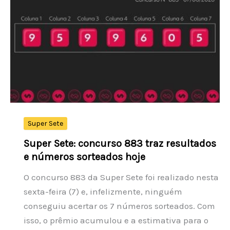
2,33%,
a
US$
4.399,70
por
onça-
troy,
na
semana
Super Sete
de
Super Sete: concurso 883 traz resultados
maior
e números sorteados hoje
valorização
O concurso 883 da Super Sete foi realizado nesta
desde
sexta-feira (7) e, infelizmente, ninguém
janeiro
conseguiu acertar os 7 números sorteados. Com
isso, o prêmio acumulou e a estimativa para o