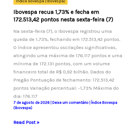
Índice Bovespa (Ibovespa)
financeiro
Ibovespa recua 1,73% e fecha em
da
172.513,42 pontos nesta sexta-feira (7)
Petrobras.
Na sexta-feira (7), o Ibovespa registrou uma
queda de 1,73%, fechando em 172.513,42 pontos.
O índice apresentou oscilações significativas,
atingindo uma máxima de 176.117 pontos e uma
mínima de 172.131 pontos, com um volume
financeiro total de R$ 0,92 bilhão. Dados do
Pregão Pontuação de fechamento: 172.513,42
pontos Variação percentual: -1,73% Máxima do
dia: 176.117
7 de agosto de 2026
|
Deixe um comentário
|
Índice Bovespa
(Ibovespa)
Ibovespa
Read Post »
recua