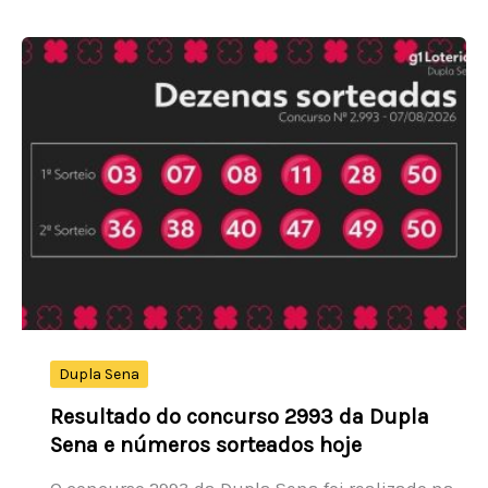
1,73%
e
fecha
em
172.513,42
pontos
nesta
sexta-
feira
(7)
Dupla Sena
Resultado do concurso 2993 da Dupla
Sena e números sorteados hoje
O concurso 2993 da Dupla Sena foi realizado na