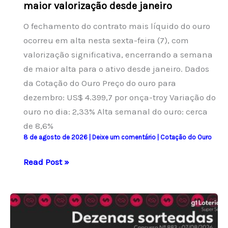
maior valorização desde janeiro
O fechamento do contrato mais líquido do ouro
ocorreu em alta nesta sexta-feira (7), com
valorização significativa, encerrando a semana
de maior alta para o ativo desde janeiro. Dados
da Cotação do Ouro Preço do ouro para
dezembro: US$ 4.399,7 por onça-troy Variação do
ouro no dia: 2,33% Alta semanal do ouro: cerca
de 8,6%
8 de agosto de 2026
|
Deixe um comentário
|
Cotação do Ouro
Ouro
Read Post »
encerra
em
alta
de