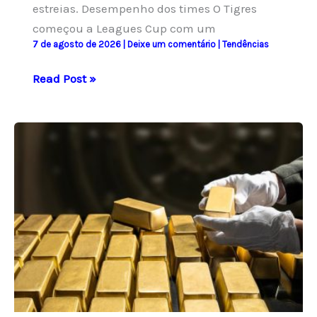
estreias. Desempenho dos times O Tigres
começou a Leagues Cup com um
7 de agosto de 2026
|
Deixe um comentário
|
Tendências
Tigres
Read Post »
e
Minnesota
United
buscam
primeira
vitória
na
Leagues
Cup
em
confronto
marcado