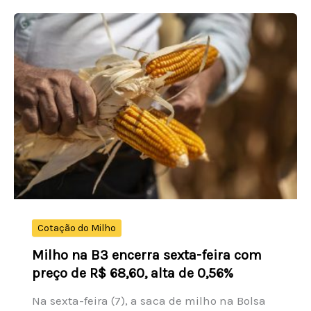
2,32%
e
encerra
a
sexta-
feira
cotado
a
US$
4.367,10
por
onça-
Cotação do Milho
troy
Milho na B3 encerra sexta-feira com
preço de R$ 68,60, alta de 0,56%
Na sexta-feira (7), a saca de milho na Bolsa