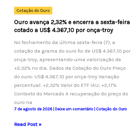
para
Cotação do Ouro
sexta-
Ouro avança 2,32% e encerra a sexta-feira
feira
cotado a US$ 4.367,10 por onça-troy
No fechamento da última sexta-feira (7), a
cotação da grama do ouro foi de US$ 4.367,10 por
onça-troy, apresentando uma valorização de
+2,32% no dia. Dados da Cotação do Ouro Preço
do ouro: US$ 4.367,10 por onça-troy Variação
percentual: +2,32% Valor do ETF IAU: +2,17%
Contexto do Mercado A recuperação do preço do
ouro na
7 de agosto de 2026
|
Deixe um comentário
|
Cotação do Ouro
Ouro
Read Post »
avança