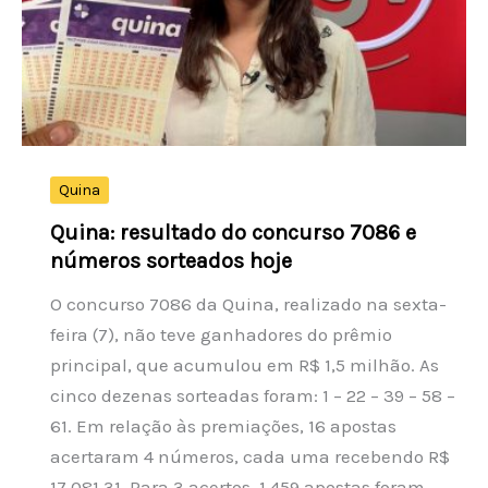
de
R$
68,60,
alta
de
0,56%
Quina
Quina: resultado do concurso 7086 e
números sorteados hoje
O concurso 7086 da Quina, realizado na sexta-
feira (7), não teve ganhadores do prêmio
principal, que acumulou em R$ 1,5 milhão. As
cinco dezenas sorteadas foram: 1 – 22 – 39 – 58 –
61. Em relação às premiações, 16 apostas
acertaram 4 números, cada uma recebendo R$
17.081,31. Para 3 acertos, 1.459 apostas foram