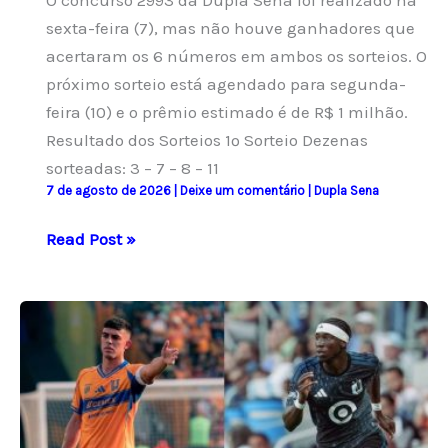
sexta-feira (7), mas não houve ganhadores que
acertaram os 6 números em ambos os sorteios. O
próximo sorteio está agendado para segunda-
feira (10) e o prêmio estimado é de R$ 1 milhão.
Resultado dos Sorteios 1º Sorteio Dezenas
sorteadas: 3 – 7 – 8 – 11
7 de agosto de 2026
|
Deixe um comentário
|
Dupla Sena
Resultado
Read Post »
do
concurso
2993
da
Dupla
Sena
e