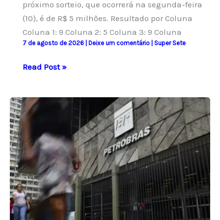
próximo sorteio, que ocorrerá na segunda-feira
(10), é de R$ 5 milhões. Resultado por Coluna
Coluna 1: 9 Coluna 2: 5 Coluna 3: 9 Coluna
7 de agosto de 2026
|
Deixe um comentário
|
Super Sete
Super
Read Post »
Sete:
concurso
883
traz
resultados
e
números
sorteados
hoje