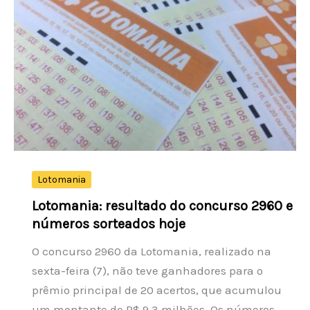
e
números
sorteados
hoje
Lotomania
Lotomania: resultado do concurso 2960 e
números sorteados hoje
O concurso 2960 da Lotomania, realizado na
sexta-feira (7), não teve ganhadores para o
prêmio principal de 20 acertos, que acumulou
um montante de R$ 9,3 milhões. Os números