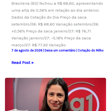
Brasileira (B3) fechou a R$ 68,60, apresentando
uma alta de 0,56% em relação ao dia anterior.
Dados da Cotação do Dia Preço da saca
setembro/26: R$ 68,60 Variação setembro/26:
+0,56% Preço da saca janeiro/27: R$ 76,71
Variação janeiro/27: -0,18% Preço da saca
março/27: R$ 77,92 Variação
7 de agosto de 2026
|
Deixe um comentário
|
Cotação do Milho
Milho
Read Post »
na
B3
encerra
sexta-
feira
com
preço