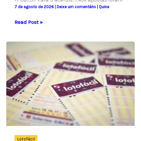
7 de agosto de 2026
|
Deixe um comentário
|
Quina
Quina:
Read Post »
resultado
do
concurso
7086
e
números
sorteados
hoje
Lotofácil