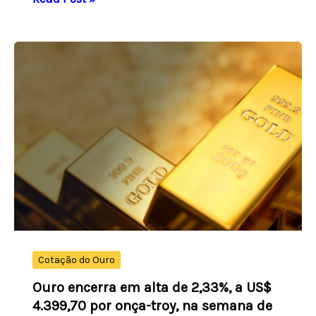
recua
0,46%
e
encerra
cotado
a
R$
5,08
nesta
sexta-
feira
(7)
Cotação do Ouro
Ouro encerra em alta de 2,33%, a US$
4.399,70 por onça-troy, na semana de