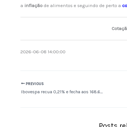
a
inflação
de alimentos e seguindo de perto a
co
Cotaçã
2026-06-08 14:00:00
PREVIOUS
Ibovespa recua 0,21% e fecha aos 168.668 pontos em meio a tensões geopolíticas e juros elevados nos EUA
Posts r