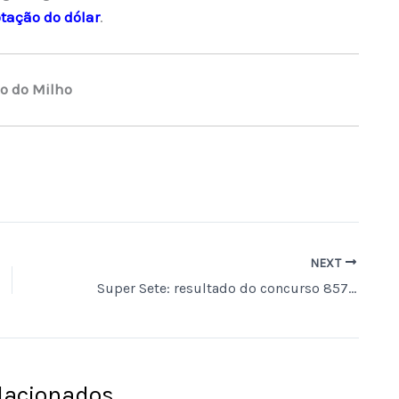
tação do dólar
.
o do Milho
NEXT
Super Sete: resultado do concurso 857 e números sorteados hoje
elacionados