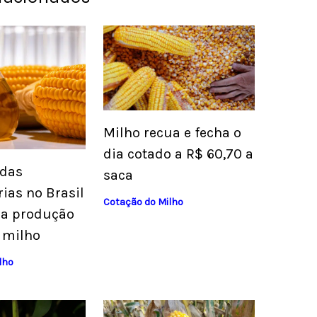
Milho recua e fecha o
dia cotado a R$ 60,70 a
 das
saca
rias no Brasil
Cotação do Milho
na produção
e milho
lho