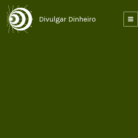
Ir
para
Divulgar Dinheiro
o
conteúdo