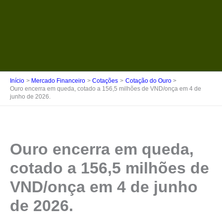
Início
Mercado Financeiro
Cotações
Cotação do Ouro
Ouro encerra em queda, cotado a 156,5 milhões de VND/onça em 4 de
junho de 2026.
Ouro encerra em queda,
cotado a 156,5 milhões de
VND/onça em 4 de junho
de 2026.