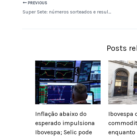
PREVIOUS
Super Sete: números sorteados e resultado do concurso 846 hoje
Posts r
Inflação abaixo do
Ibovespa 
esperado impulsiona
commoditi
Ibovespa; Selic pode
enquanto