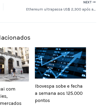
NEXT
Ethereum ultrapassa US$ 2,300 após alta de 1% em 24 horas
elacionados
Ibovespa sobe e fecha
cai com
a semana aos 125.000
es,
pontos
 mercados