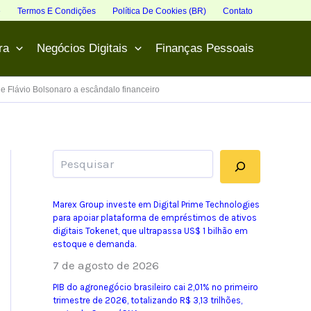
e
Termos E Condições
Política De Cookies (BR)
Contato
ra
Negócios Digitais
Finanças Pessoais
e Flávio Bolsonaro a escândalo financeiro
Pesquisar
Marex Group investe em Digital Prime Technologies
para apoiar plataforma de empréstimos de ativos
digitais Tokenet, que ultrapassa US$ 1 bilhão em
estoque e demanda.
7 de agosto de 2026
PIB do agronegócio brasileiro cai 2,01% no primeiro
trimestre de 2026, totalizando R$ 3,13 trilhões,