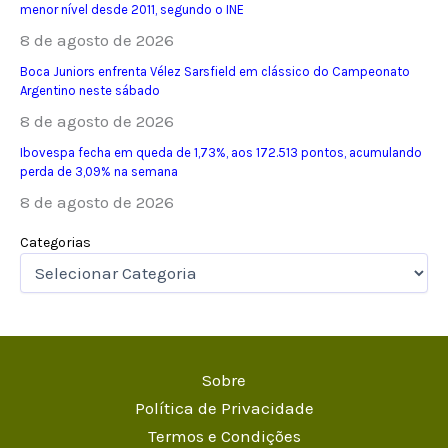
menor nível desde 2011, segundo o INE
8 de agosto de 2026
Boca Juniors enfrenta Vélez Sarsfield em clássico do Campeonato
Argentino neste sábado
8 de agosto de 2026
Ibovespa fecha em queda de 1,73%, aos 172.513 pontos, acumulando
perda de 3,09% na semana
8 de agosto de 2026
Categorias
Sobre
Política de Privacidade
Termos e Condições