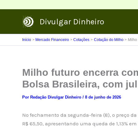
Ir
para
Divulgar Dinheiro
o
conteúdo
Início
Mercado Financeiro
Cotações
Cotação do Milho
Milho
Milho futuro encerra co
Bolsa Brasileira, com ju
Por
Redação Divulgar Dinheiro
/
8 de junho de 2026
No fechamento da segunda-feira (8), o preço da s
R$ 65,50, apresentando uma queda de 1,13% em r