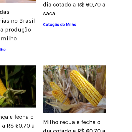
dia cotado a R$ 60,70 a
 das
saca
rias no Brasil
Cotação do Milho
na produção
e milho
lho
nça e fecha o
Milho recua e fecha o
 a R$ 60,70 a
dia cotado a R$ 60,70 a