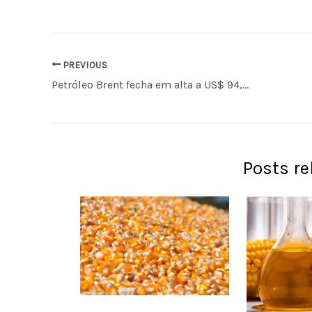
PREVIOUS
Petróleo Brent fecha em alta a US$ 94,25 por barril, impulsionado por tensões no Oriente Médio
Posts r