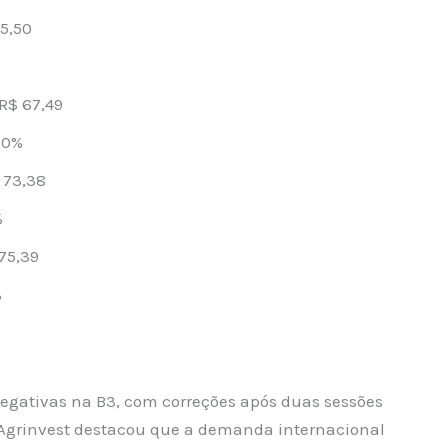
5,50
R$ 67,49
90%
 73,38
%
75,39
%
gativas na B3, com correções após duas sessões
a Agrinvest destacou que a demanda internacional