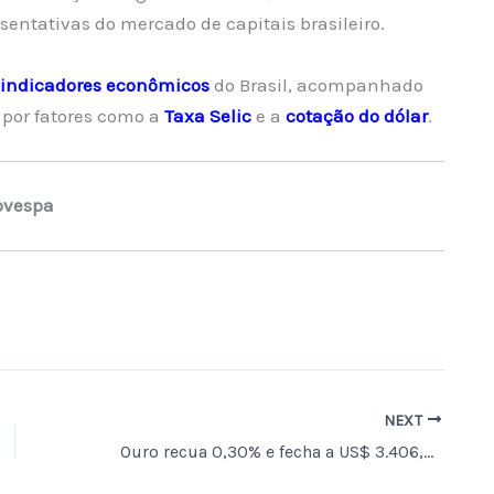
entativas do mercado de capitais brasileiro.
indicadores econômicos
do Brasil, acompanhado
 por fatores como a
Taxa Selic
e a
cotação do dólar
.
ovespa
NEXT
Ouro recua 0,30% e fecha a US$ 3.406,9 por onça-troy nesta terça-feira (17)