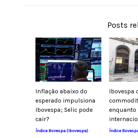
Posts r
Inflação abaixo do
Ibovespa 
esperado impulsiona
commoditi
Ibovespa; Selic pode
enquanto
cair?
internaci
Índice Bovespa (Ibovespa)
Índice Bovesp