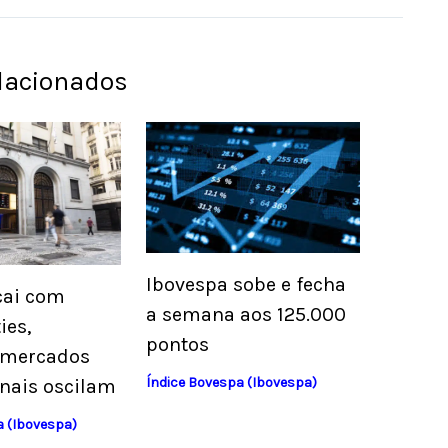
elacionados
Ibovespa sobe e fecha
cai com
a semana aos 125.000
es,
pontos
 mercados
Índice Bovespa (Ibovespa)
onais oscilam
a (Ibovespa)