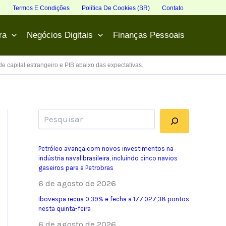
e
Termos E Condições
Política De Cookies (BR)
Contato
ra
Negócios Digitais
Finanças Pessoais
 capital estrangeiro e PIB abaixo das expectativas.
Pesquisar
Petróleo avança com novos investimentos na
indústria naval brasileira, incluindo cinco navios
gaseiros para a Petrobras
6 de agosto de 2026
Ibovespa recua 0,39% e fecha a 177.027,38 pontos
nesta quinta-feira
6 de agosto de 2026