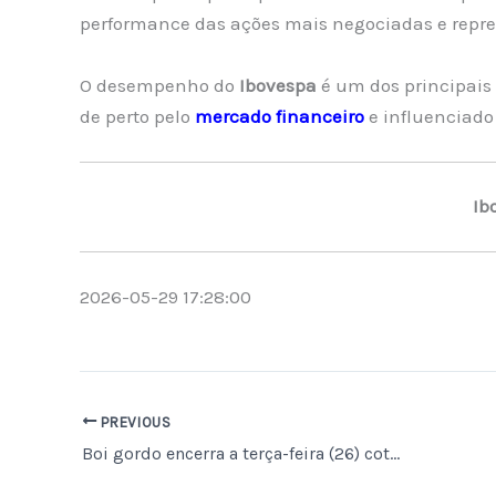
performance das ações mais negociadas e repres
O desempenho do
Ibovespa
é um dos principais
de perto pelo
mercado financeiro
e influenciado
Ib
2026-05-29 17:28:00
PREVIOUS
Boi gordo encerra a terça-feira (26) cotado a R$ 347,80, com alta de 0,87% na última semana de maio