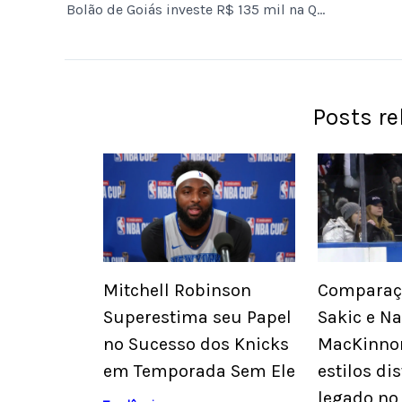
Bolão de Goiás investe R$ 135 mil na Quina de São João com prêmio de R$ 250 milhões
Posts r
Mitchell Robinson
Comparaçã
Superestima seu Papel
Sakic e N
no Sucesso dos Knicks
MacKinno
em Temporada Sem Ele
estilos dis
legado no