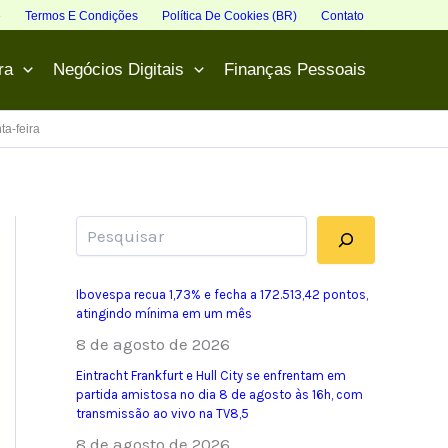
e
Termos E Condições
Política De Cookies (BR)
Contato
ra
Negócios Digitais
Finanças Pessoais
ta-feira
Pesquisar
Ibovespa recua 1,73% e fecha a 172.513,42 pontos,
atingindo mínima em um mês
8 de agosto de 2026
Eintracht Frankfurt e Hull City se enfrentam em
partida amistosa no dia 8 de agosto às 16h, com
transmissão ao vivo na TV8,5
8 de agosto de 2026