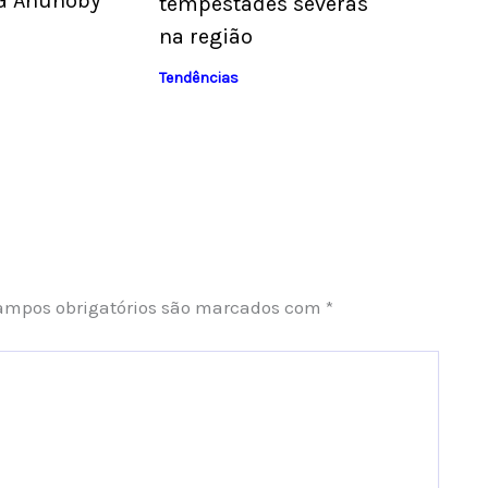
G Anunoby
tempestades severas
na região
Tendências
ampos obrigatórios são marcados com
*