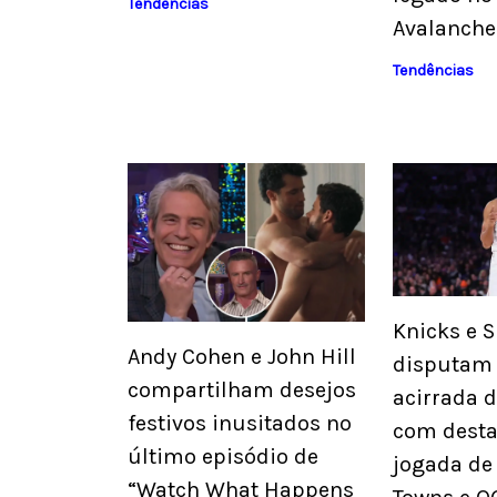
Tendências
Avalanche
Tendências
Knicks e 
Andy Cohen e John Hill
disputam 
compartilham desejos
acirrada 
festivos inusitados no
com desta
último episódio de
jogada de
“Watch What Happens