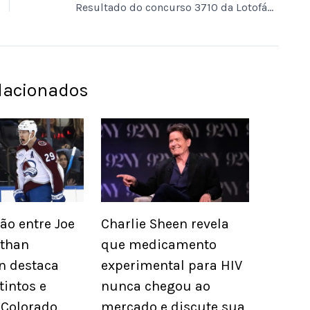
Resultado do concurso 3710 da Lotofácil e números sorteados hoje
elacionados
o entre Joe
Charlie Sheen revela
athan
que medicamento
n destaca
experimental para HIV
tintos e
nunca chegou ao
 Colorado
mercado e discute sua