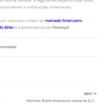
res contra fraudes. A regulamentação é vista como
sumidores e instituições financeiras.
um indicador volátil do
mercado financeiro
,
do dólar
e o desempenho do
Ibovespa
.
tomoedas
NEXT
Petróleo Brent encerra em baixa de 6,78%, a US$ 93,42 por barril, com avanços nas negociações entre EUA e Irã