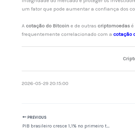
integridade do mercado e proteger os investido
um fator que pode aumentar a confiança dos con
A
cotação do Bitcoin
e de outras
criptomoedas
é 
frequentemente correlacionado com a
cotação 
Crip
2026-05-29 20:15:00
PREVIOUS
PIB brasileiro cresce 1,1% no primeiro trimestre de 2026, sustentando projeção de 2,3% para o ano, segundo IBGE