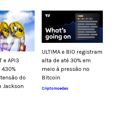
ULTIMA e BIO registram
alta de até 30% em
T e API3
meio à pressão no
é 430%
Bitcoin
 tensão do
m Jackson
Criptomoedas