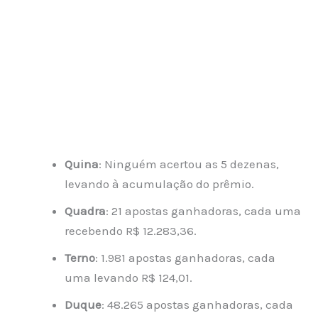
Quina
: Ninguém acertou as 5 dezenas,
levando à acumulação do prêmio.
Quadra
: 21 apostas ganhadoras, cada uma
recebendo R$ 12.283,36.
Terno
: 1.981 apostas ganhadoras, cada
uma levando R$ 124,01.
Duque
: 48.265 apostas ganhadoras, cada