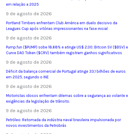
em relação a 2025
9 de agosto de 2026
Portland Timbers enfrentam Club América em duelo decisivo da
Leagues Cup após vitórias impressionantes na fase inicial
9 de agosto de 2026
Pump.fun ($PUMP) sobe 18,68% e atinge US$ 2,00; Bitcoin SV ($BSV) e
Curve DAO Token ($CRV) também registram ganhos significativos
9 de agosto de 2026
Déficit da balança comercial de Portugal atinge 33,1 bilhões de euros
em 2025, segundo o INE
9 de agosto de 2026
Motoristas idosos enfrentam dilemas sobre a segurança ao volante e
exigências da legislação de trânsito.
9 de agosto de 2026
Petróleo: Retomada da indústria naval brasileira impulsionada por
novos investimentos da Petrobrás