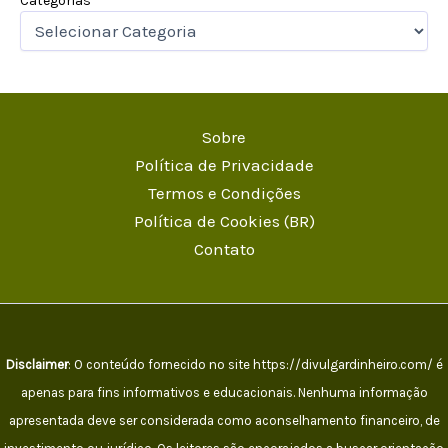
Categorias
Sobre
Política de Privacidade
Termos e Condições
Política de Cookies (BR)
Contato
Disclaimer
: O conteúdo fornecido no site https://divulgardinheiro.com/ é
apenas para fins informativos e educacionais. Nenhuma informação
apresentada deve ser considerada como aconselhamento financeiro, de