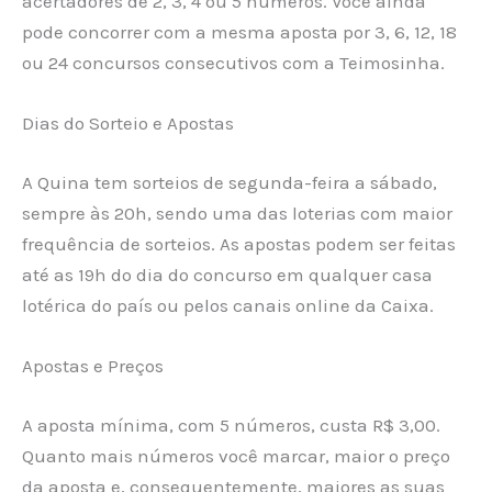
acertadores de 2, 3, 4 ou 5 números. Você ainda
pode concorrer com a mesma aposta por 3, 6, 12, 18
ou 24 concursos consecutivos com a Teimosinha.
Dias do Sorteio e Apostas
A Quina tem sorteios de segunda-feira a sábado,
sempre às 20h, sendo uma das loterias com maior
frequência de sorteios. As apostas podem ser feitas
até as 19h do dia do concurso em qualquer casa
lotérica do país ou pelos canais online da Caixa.
Apostas e Preços
A aposta mínima, com 5 números, custa R$ 3,00.
Quanto mais números você marcar, maior o preço
da aposta e, consequentemente, maiores as suas