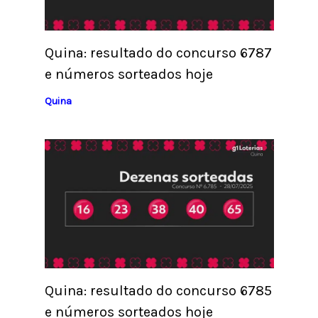
Quina: resultado do concurso 6787
e números sorteados hoje
Quina
Quina: resultado do concurso 6785
e números sorteados hoje