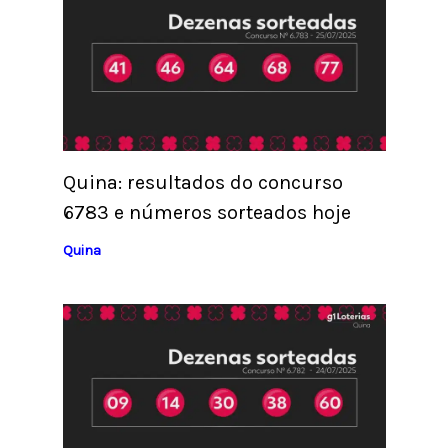
Quina: resultados do concurso
6783 e números sorteados hoje
Quina