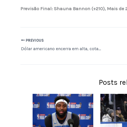
Previsão Final: Shauna Bannon (+210), Mais de 
PREVIOUS
Dólar americano encerra em alta, cotado a 25.131 dongs no Vietnã
Posts r