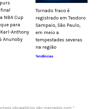
Spurs
final
Tornado fraco é
da NBA Cup
registrado em Teodoro
que para
Sampaio, São Paulo,
 Karl-Anthony
em meio a
G Anunoby
tempestades severas
na região
Tendências
ampos obrigatórios são marcados com
*