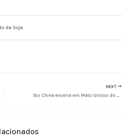
ão da Soja
NEXT
Boi China encerra em Mato Grosso do Sul a R$ 340,00, mantendo o valor, enquanto preços caem em SP, MG, MT, GO e PR.
elacionados