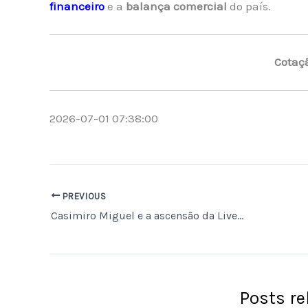
financeiro
e a
balança comercial
do país.
Cotaç
2026-07-01 07:38:00
PREVIOUS
Casimiro Miguel e a ascensão da LiveMode: de um canal de YouTube a R$ 2 bilhões em patrocínios na Copa do Mundo
Posts r