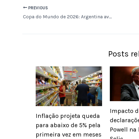
PREVIOUS
Copa do Mundo de 2026: Argentina avança com 100% de aproveitamento e Messi se destaca como artilheiro histórico
Posts r
Impacto d
Inflação projeta queda
declaraçõ
para abaixo de 5% pela
Powell na 
primeira vez em meses
Selic