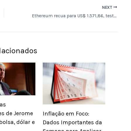
NEXT
Ethereum recua para US$ 1.571,86, testando suporte de US$ 1.520 em possível formação de duplo fundo
elacionados
as
es de Jerome
Inflação em Foco:
bolsa, dólar e
Dados Importantes da