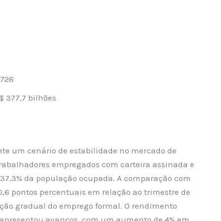
.726
$ 377,7 bilhões
ete um cenário de estabilidade no mercado de
trabalhadores empregados com carteira assinada e
 37,3% da população ocupada. A comparação com
,6 pontos percentuais em relação ao trimestre de
ção gradual do emprego formal. O rendimento
m apresentou avanços, com um aumento de 4% em