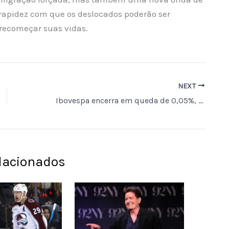
rapidez com que os deslocados poderão ser
 recomeçar suas vidas.
NEXT
Ibovespa encerra em queda de 0,05%, aos 173.205 pontos, acumulando recuo mensal de 0,33%
elacionados