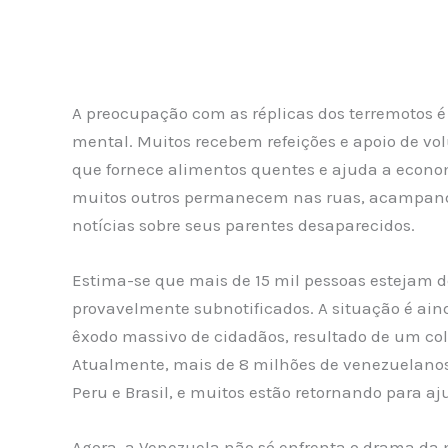
A preocupação com as réplicas dos terremotos é
mental. Muitos recebem refeições e apoio de vol
que fornece alimentos quentes e ajuda a econom
muitos outros permanecem nas ruas, acampando 
notícias sobre seus parentes desaparecidos.
Estima-se que mais de 15 mil pessoas estejam 
provavelmente subnotificados. A situação é ain
êxodo massivo de cidadãos, resultado de um col
Atualmente, mais de 8 milhões de venezuelanos
Peru e Brasil, e muitos estão retornando para aj
Agora, a Venezuela não só enfrenta o drama d