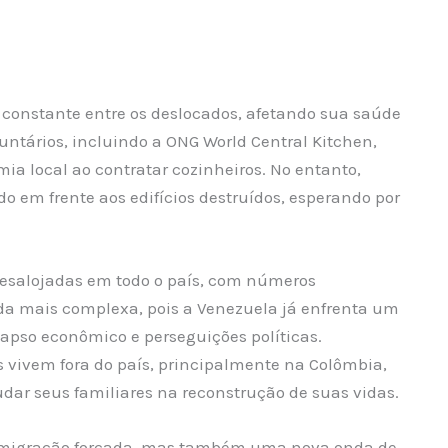
 constante entre os deslocados, afetando sua saúde
untários, incluindo a ONG World Central Kitchen,
ia local ao contratar cozinheiros. No entanto,
em frente aos edifícios destruídos, esperando por
desalojadas em todo o país, com números
da mais complexa, pois a Venezuela já enfrenta um
apso econômico e perseguições políticas.
 vivem fora do país, principalmente na Colômbia,
udar seus familiares na reconstrução de suas vidas.
a migração forçada, mas também uma nova onda de