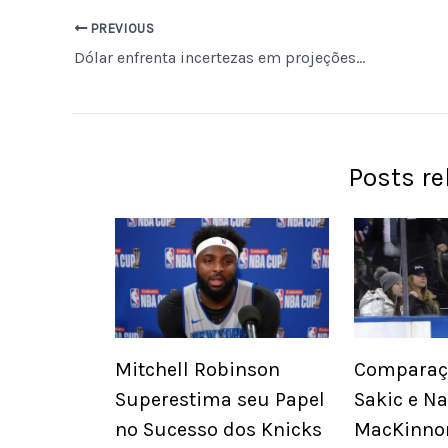
PREVIOUS
Dólar enfrenta incertezas em projeções de especialistas sobre movimentação ao longo do ano.
Posts r
Mitchell Robinson
Comparaçã
Superestima seu Papel
Sakic e N
no Sucesso dos Knicks
MacKinno