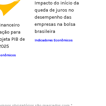
Impacto do início da
queda de juros no
desempenho das
empresas na bolsa
inanceiro
brasileira
lação para
ojeta PIB de
Indicadores Econômicos
2025
Econômicos
ampos obrigatórios são marcados com
*