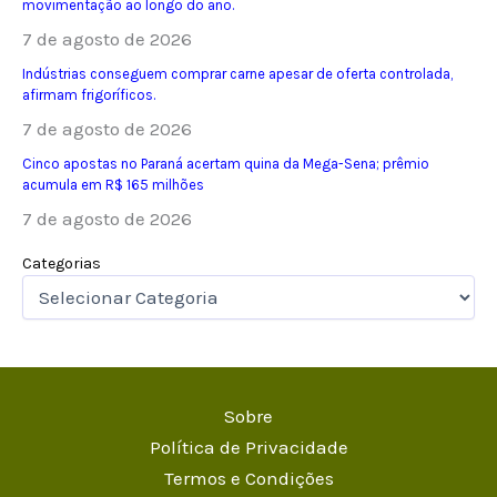
movimentação ao longo do ano.
7 de agosto de 2026
Indústrias conseguem comprar carne apesar de oferta controlada,
afirmam frigoríficos.
7 de agosto de 2026
Cinco apostas no Paraná acertam quina da Mega-Sena; prêmio
acumula em R$ 165 milhões
7 de agosto de 2026
Categorias
Sobre
Política de Privacidade
Termos e Condições