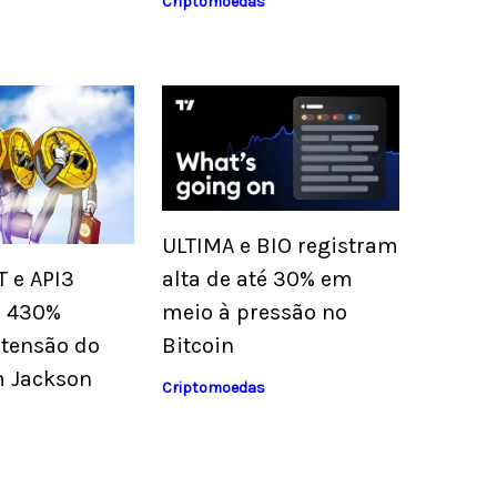
Criptomoedas
ULTIMA e BIO registram
alta de até 30% em
T e API3
meio à pressão no
é 430%
Bitcoin
 tensão do
m Jackson
Criptomoedas