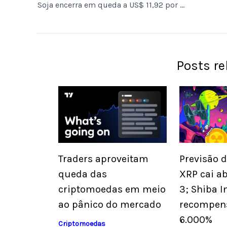
Soja encerra em queda a US$ 11,92 por bushel, recuando 0,46% na Bolsa de Chicago
Posts r
Previsão 
Traders aproveitam
XRP cai a
queda das
3; Shiba I
criptomoedas em meio
recompen
ao pânico do mercado
6.000%
Criptomoedas