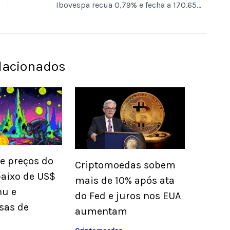
Ibovespa recua 0,79% e fecha a 170.653,45 pontos após tensão no Oriente Médio
elacionados
de preços do
Criptomoedas sobem
baixo de US$
mais de 10% após ata
nu e
do Fed e juros nos EUA
sas de
aumentam