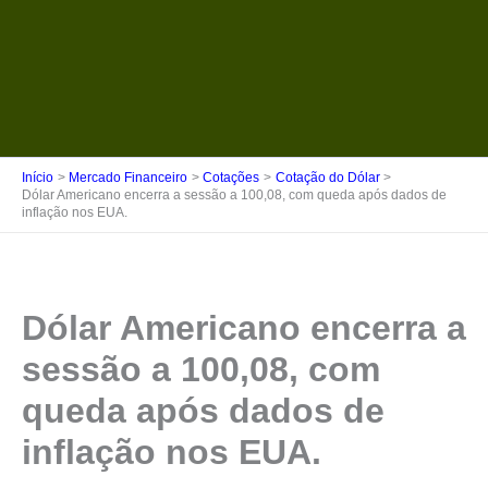
Início
Mercado Financeiro
Cotações
Cotação do Dólar
Dólar Americano encerra a sessão a 100,08, com queda após dados de
inflação nos EUA.
Dólar Americano encerra a
sessão a 100,08, com
queda após dados de
inflação nos EUA.