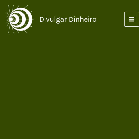
Ir
para
Divulgar Dinheiro
o
conteúdo