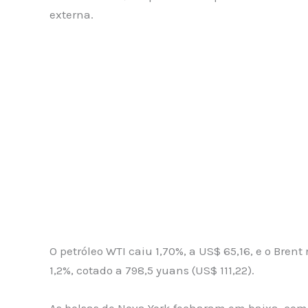
externa.
O petróleo WTI caiu 1,70%, a US$ 65,16, e o Brent
1,2%, cotado a 798,5 yuans (US$ 111,22).
As bolsas de Nova York fecharam em baixa, com 