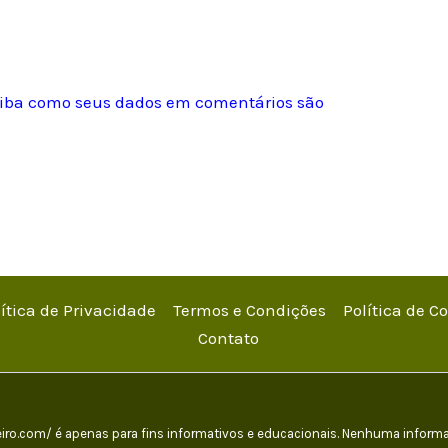
iba como seus dados em comentários são
lítica de Privacidade
Termos e Condições
Política de C
Contato
nheiro.com/ é apenas para fins informativos e educacionais. Nenhuma inf