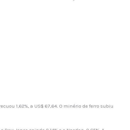
 recuou 1,62%, a US$ 67,64. O minério de ferro subiu
o Dow Jones caindo 0,14% e o Nasdaq, 0,65%. A