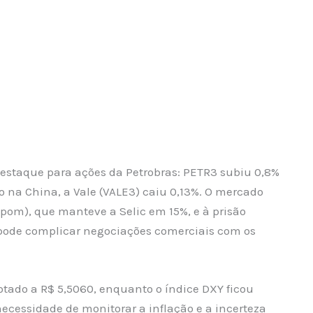
estaque para ações da Petrobras: PETR3 subiu 0,8%
ro na China, a Vale (VALE3) caiu 0,13%. O mercado
opom), que manteve a Selic em 15%, e à prisão
e pode complicar negociações comerciais com os
otado a R$ 5,5060, enquanto o índice DXY ficou
ecessidade de monitorar a inflação e a incerteza