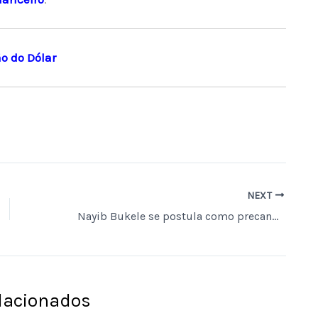
o do Dólar
NEXT
Nayib Bukele se postula como precandidato à presidência de El Salvador para as eleições de 2027
elacionados