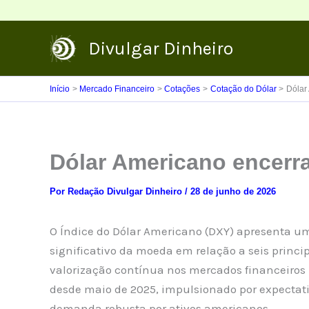
Ir
para
Divulgar Dinheiro
o
conteúdo
Início
Mercado Financeiro
Cotações
Cotação do Dólar
Dólar
Dólar Americano encerra
Por
Redação Divulgar Dinheiro
/
28 de junho de 2026
O Índice do Dólar Americano (DXY) apresenta um
significativo da moeda em relação a seis princi
valorização contínua nos mercados financeiros
desde maio de 2025, impulsionado por expectati
demanda robusta por ativos americanos.