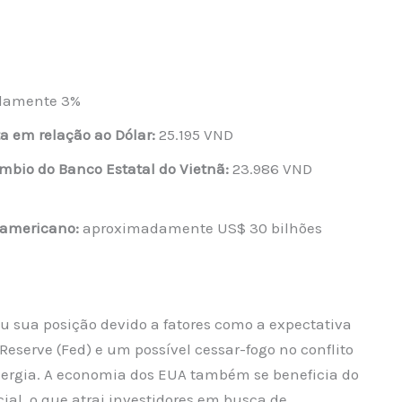
damente 3%
a em relação ao Dólar:
25.195 VND
mbio do Banco Estatal do Vietnã:
23.986 VND
 americano:
aproximadamente US$ 30 bilhões
 sua posição devido a fatores como a expectativa
eserve (Fed) e um possível cessar-fogo no conflito
energia. A economia dos EUA também se beneficia do
ial, o que atrai investidores em busca de