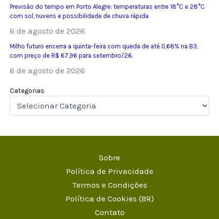
Previsão do tempo em Porto Alegre: temperaturas entre 18°C e 28°C
com sol, nuvens e possibilidade de chuva rápida
6 de agosto de 2026
Milho futuro encerra a quinta-feira com queda de até 0,68% na B3,
com preço de R$ 67,96 para setembro/26.
6 de agosto de 2026
Categorias
Sobre
Política de Privacidade
Termos e Condições
Política de Cookies (BR)
Contato