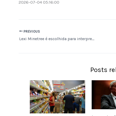
2026-07-04 05:16:00
PREVIOUS
Lexi Minetree é escolhida para interpretar Elle Woods na nova série ‘Elle: Legalmente Loira’ do Prime Video
Posts r