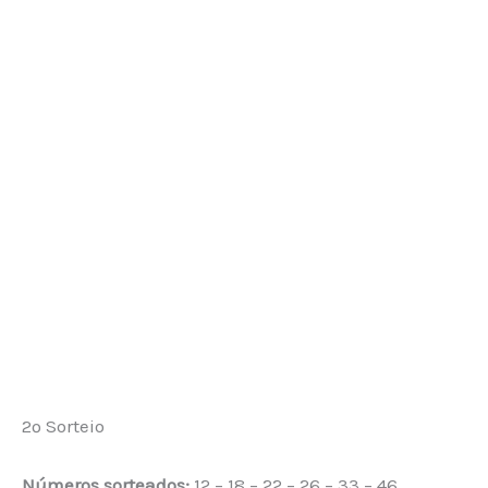
2º Sorteio
Números sorteados:
12 – 18 – 22 – 26 – 33 – 46