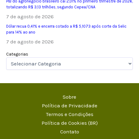
PIB do agronegócio brasileiro cai 2,01% no primeiro trimestre de 2026,
totalizando R$ 3,13 trilhões, segundo Cepea/CNA
7 de agosto de 2026
Dólar recua 0,41% e encerra cotado a R$ 5,1073 após corte da Selic
para 14% ao ano
7 de agosto de 2026
Categorias
Sobre
Política de Privacidade
Termos e Condições
Política de Cookies (BR)
Contato