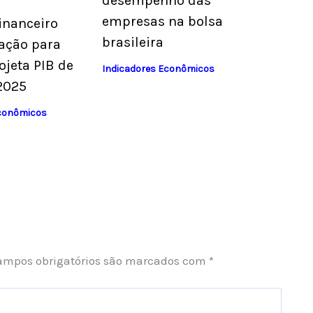
desempenho das
empresas na bolsa
inanceiro
brasileira
lação para
ojeta PIB de
Indicadores Econômicos
2025
Econômicos
ampos obrigatórios são marcados com
*