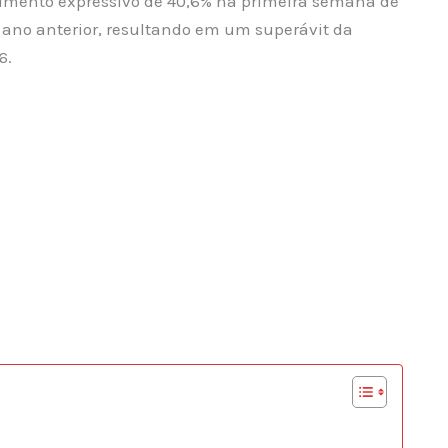
cimento expressivo de 40,6% na primeira semana de
ano anterior, resultando em um superávit da
6.