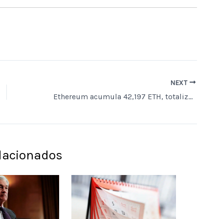
NEXT
Ethereum acumula 42,197 ETH, totalizando 5.74 milhões ETH avaliados em aproximadamente US$ 10,3 bilhões.
elacionados