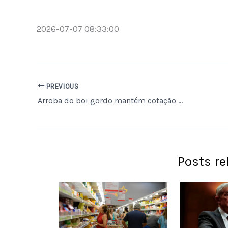
2026-07-07 08:33:00
PREVIOUS
Arroba do boi gordo mantém cotação em R$ 325,50 em Campo Grande e R$ 324,50 em Dourados; queda de R$ 2,00 em Três Lagoas
Posts r