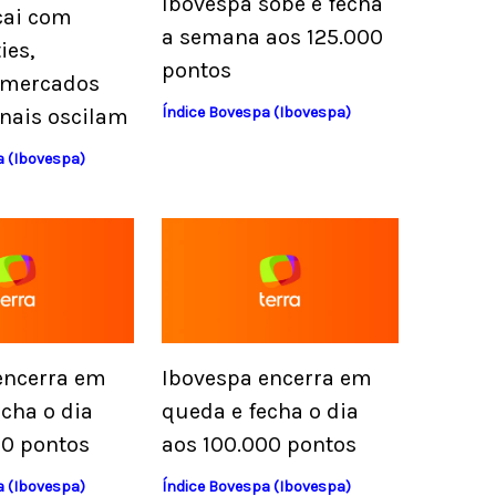
Ibovespa sobe e fecha
cai com
a semana aos 125.000
es,
pontos
 mercados
Índice Bovespa (Ibovespa)
onais oscilam
a (Ibovespa)
encerra em
Ibovespa encerra em
cha o dia
queda e fecha o dia
00 pontos
aos 100.000 pontos
a (Ibovespa)
Índice Bovespa (Ibovespa)