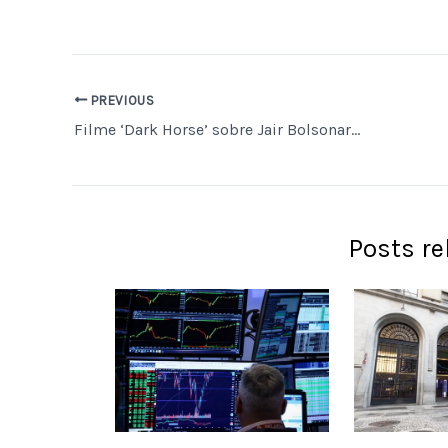
PREVIOUS
Filme ‘Dark Horse’ sobre Jair Bolsonaro é exibido em cúpula da direita americana em Las Vegas
Posts r