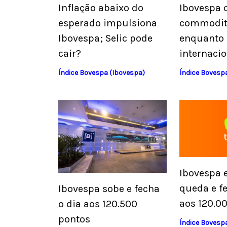
Inflação abaixo do
Ibovespa 
esperado impulsiona
commoditi
Ibovespa; Selic pode
enquanto
cair?
internaci
Índice Bovespa (Ibovespa)
Índice Bovesp
Ibovespa 
queda e fe
Ibovespa sobe e fecha
aos 120.0
o dia aos 120.500
pontos
Índice Bovesp