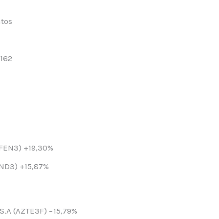
tos
.162
JFEN3) +19,30%
ND3) +15,87%
S.A (AZTE3F) −15,79%