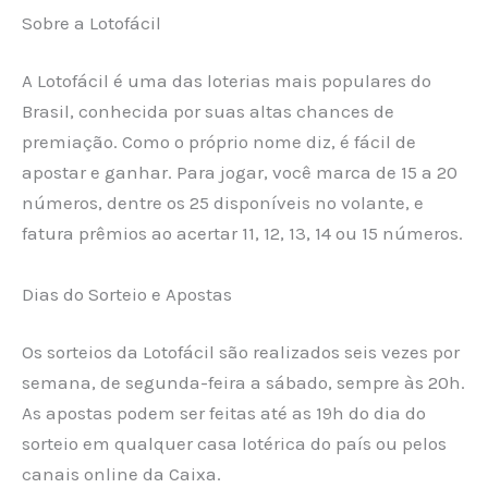
Sobre a Lotofácil
A Lotofácil é uma das loterias mais populares do
Brasil, conhecida por suas altas chances de
premiação. Como o próprio nome diz, é fácil de
apostar e ganhar. Para jogar, você marca de 15 a 20
números, dentre os 25 disponíveis no volante, e
fatura prêmios ao acertar 11, 12, 13, 14 ou 15 números.
Dias do Sorteio e Apostas
Os sorteios da Lotofácil são realizados seis vezes por
semana, de segunda-feira a sábado, sempre às 20h.
As apostas podem ser feitas até as 19h do dia do
sorteio em qualquer casa lotérica do país ou pelos
canais online da Caixa.