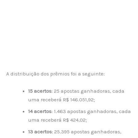
A distribuição dos prêmios foi a seguinte:
15 acertos
: 25 apostas ganhadoras, cada
uma receberá R$ 146.051,92;
14 acertos
: 1.463 apostas ganhadoras, cada
uma receberá R$ 424,02;
13 acertos
: 25.395 apostas ganhadoras,