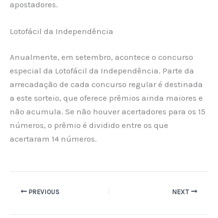
apostadores.
Lotofácil da Independência
Anualmente, em setembro, acontece o concurso
especial da Lotofácil da Independência. Parte da
arrecadação de cada concurso regular é destinada
a este sorteio, que oferece prêmios ainda maiores e
não acumula. Se não houver acertadores para os 15
números, o prêmio é dividido entre os que
acertaram 14 números.
PREVIOUS
NEXT