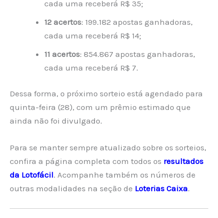
cada uma receberá R$ 35;
12 acertos
: 199.182 apostas ganhadoras,
cada uma receberá R$ 14;
11 acertos
: 854.867 apostas ganhadoras,
cada uma receberá R$ 7.
Dessa forma, o próximo sorteio está agendado para
quinta-feira (28), com um prêmio estimado que
ainda não foi divulgado.
Para se manter sempre atualizado sobre os sorteios,
confira a página completa com todos os
resultados
da Lotofácil
. Acompanhe também os números de
outras modalidades na seção de
Loterias Caixa
.