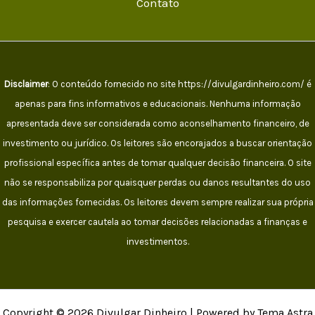
Contato
Disclaimer
: O conteúdo fornecido no site https://divulgardinheiro.com/ é
apenas para fins informativos e educacionais. Nenhuma informação
apresentada deve ser considerada como aconselhamento financeiro, de
investimento ou jurídico. Os leitores são encorajados a buscar orientação
profissional específica antes de tomar qualquer decisão financeira. O site
não se responsabiliza por quaisquer perdas ou danos resultantes do uso
das informações fornecidas. Os leitores devem sempre realizar sua própria
pesquisa e exercer cautela ao tomar decisões relacionadas a finanças e
investimentos.
Copyright © 2026 Divulgar Dinheiro | Powered by Tema Astra