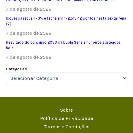
7 de agosto de 2026
Ibovespa recua 1,73% e fecha em 172.513,42 pontos nesta sexta-feira
(7)
7 de agosto de 2026
Resultado do concurso 2993 da Dupla Sena e números sorteados
hoje
7 de agosto de 2026
Categorias
Sobre
Política de Privacidade
Termos e Condições