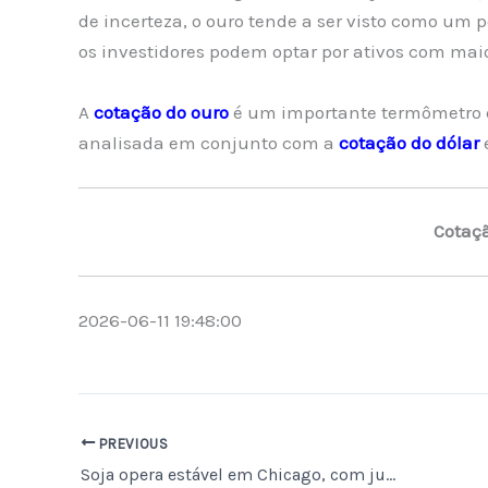
de incerteza, o ouro tende a ser visto como um 
os investidores podem optar por ativos com maio
A
cotação do ouro
é um importante termômetro
analisada em conjunto com a
cotação do dólar
Cotaç
2026-06-11 19:48:00
PREVIOUS
Soja opera estável em Chicago, com julho a US$ 11,22 e setembro a US$ 11,26 por bushel