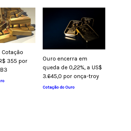
: Cotação
Ouro encerra em
R$ 355 por
queda de 0,22%, a US$
 B3
3.645,0 por onça-troy
uro
Cotação do Ouro