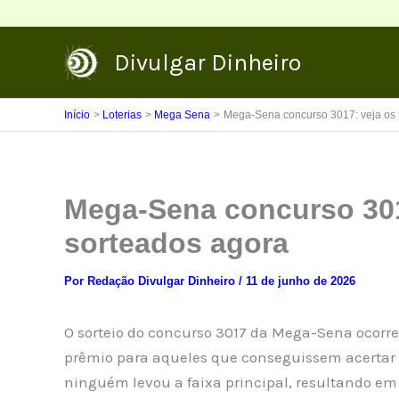
Ir
para
Divulgar Dinheiro
o
conteúdo
Início
Loterias
Mega Sena
Mega-Sena concurso 3017: veja os
Mega-Sena concurso 301
sorteados agora
Por
Redação Divulgar Dinheiro
/
11 de junho de 2026
O sorteio do concurso 3017 da Mega-Sena ocorreu
prêmio para aqueles que conseguissem acertar a
ninguém levou a faixa principal, resultando e