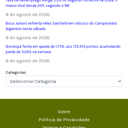
Taxa de desemprego atinge 5,3% no segundo trimestre de 2026, o
menor nível desde 2011, segundo o INE
8 de agosto de 2026
Boca Juniors enfrenta Vélez Sarsfield em clássico do Campeonato
Argentino neste sábado
8 de agosto de 2026
Ibovespa fecha em queda de 1,73%, aos 172.513 pontos, acumulando
perda de 3,09% na semana
8 de agosto de 2026
Categorias
Sobre
Política de Privacidade
Termos e Condições