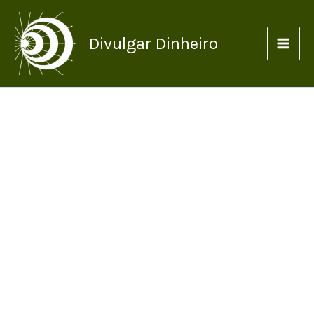
Ir
para
Divulgar Dinheiro
o
conteúdo