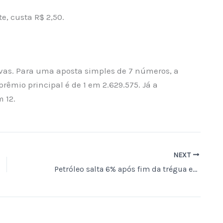
e, custa R$ 2,50.
ivas. Para uma aposta simples de 7 números, a
prêmio principal é de 1 em 2.629.575. Já a
m 12.
NEXT
Petróleo salta 6% após fim da trégua entre EUA e Irã e novos ataques no Estreito de Ormuz