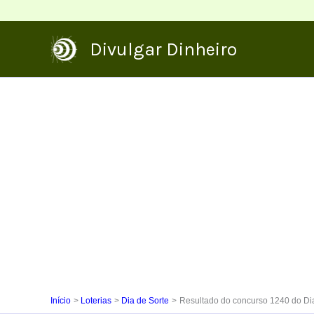
Ir
para
Divulgar Dinheiro
o
conteúdo
Início
Loterias
Dia de Sorte
Resultado do concurso 1240 do Dia