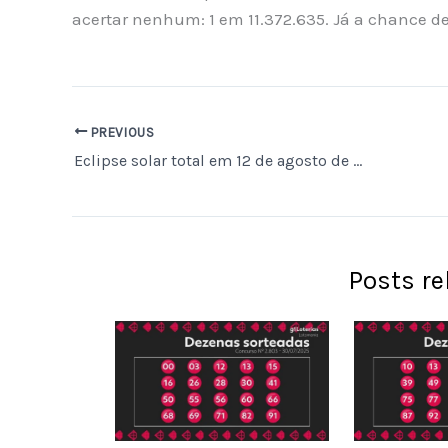
acertar nenhum: 1 em 11.372.635. Já a chance de
PREVIOUS
Eclipse solar total em 12 de agosto de 2026 promete experiências exclusivas na Espanha com pacotes a partir de 200 mil euros
Posts r