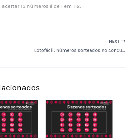
 acertar 15 números é de 1 em 112.
NEXT
Lotofácil: números sorteados no concurso 3730 de hoje
elacionados