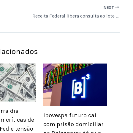
NEXT
Receita Federal libera consulta ao lote de restituição automática do Imposto de Renda para 3,5 milhões de contribuintes nesta quarta-feira
elacionados
rra dia
Ibovespa futuro cai
m críticas de
com prisão domiciliar
Fed e tensão