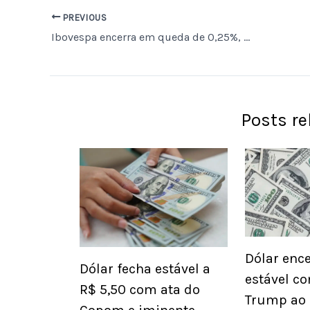
PREVIOUS
Ibovespa encerra em queda de 0,25%, aos 172.020 pontos, influenciado por tensões geopolíticas e pressão de grandes ações
Posts r
Dólar ence
Dólar fecha estável a
estável co
R$ 5,50 com ata do
Trump ao 