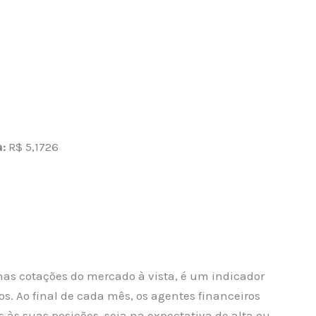
:
R$ 5,1726
nas cotações do mercado à vista, é um indicador
os. Ao final de cada mês, os agentes financeiros
 às suas posições, seja na expectativa de alta ou