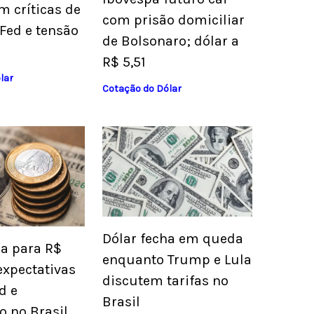
m críticas de
com prisão domiciliar
Fed e tensão
de Bolsonaro; dólar a
R$ 5,51
lar
Cotação do Dólar
Dólar fecha em queda
ua para R$
enquanto Trump e Lula
expectativas
discutem tarifas no
d e
Brasil
o no Brasil