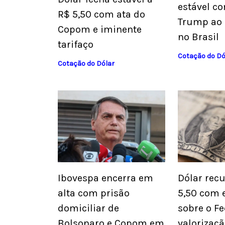
estável co
R$ 5,50 com ata do
Trump ao 
Copom e iminente
no Brasil
tarifaço
Cotação do Dó
Cotação do Dólar
Ibovespa encerra em
Dólar rec
alta com prisão
5,50 com 
domiciliar de
sobre o Fe
Bolsonaro e Copom em
valorizaçã