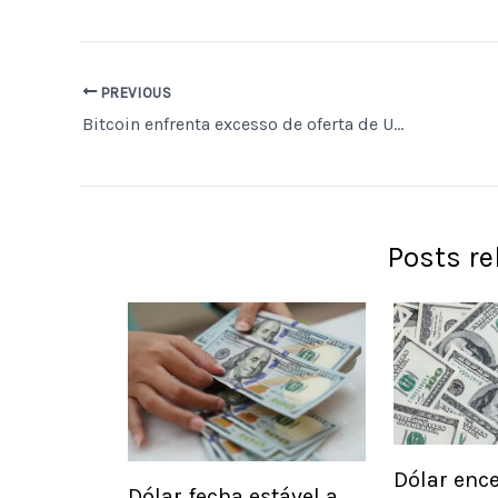
PREVIOUS
Bitcoin enfrenta excesso de oferta de US$ 4,4 bilhões com saídas recordes de ETFs e baixa demanda corporativa
Posts r
Dólar ence
Dólar fecha estável a