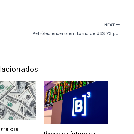
NEXT
Petróleo encerra em torno de US$ 73 por barril, mantendo tendência de queda.
elacionados
rra dia
Ibovespa futuro cai