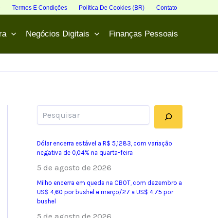
e
Termos E Condições
Política De Cookies (BR)
Contato
ra
Negócios Digitais
Finanças Pessoais
Pesquisar
Dólar encerra estável a R$ 5,1283, com variação
negativa de 0,04% na quarta-feira
5 de agosto de 2026
Milho encerra em queda na CBOT, com dezembro a
US$ 4,60 por bushel e março/27 a US$ 4,75 por
bushel
5 de agosto de 2026