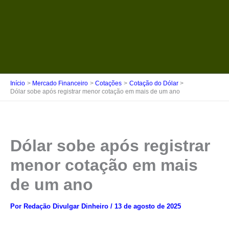
Início
Mercado Financeiro
Cotações
Cotação do Dólar
Dólar sobe após registrar menor cotação em mais de um ano
Dólar sobe após registrar
menor cotação em mais
de um ano
Por
Redação Divulgar Dinheiro
/
13 de agosto de 2025