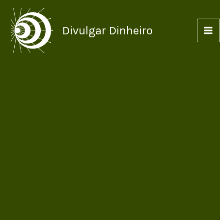
Ir
para
Divulgar Dinheiro
o
conteúdo