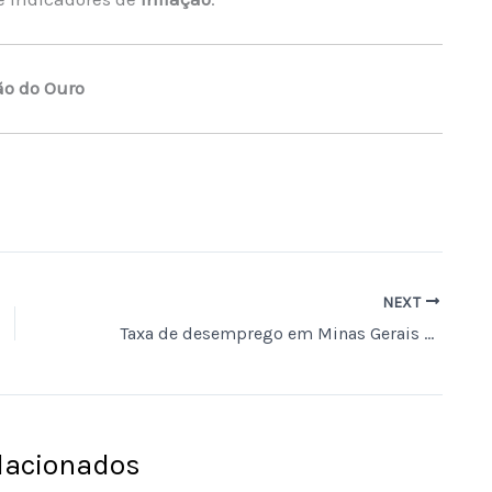
ão do Ouro
NEXT
Taxa de desemprego em Minas Gerais atinge 3,8% no quarto trimestre de 2025, o menor índice desde 2012, segundo IBGE
elacionados